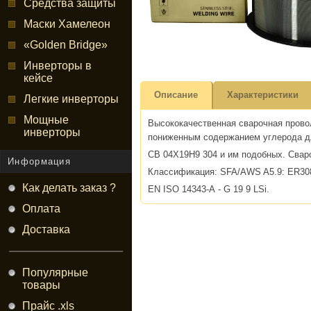
Средства защиты
Маски Хамелеон
«Golden Bridge»
Инверторы в
кейсе
Описание
Характеристики
Легкие инверторы
Мощные
Высококачественная сварочная прово
инверторы
пониженным содержанием углерода дл
СВ 04Х19Н9 304 и им подобных. Свар
Информация
Классификация: SFA/AWS A5.9: ER30
Как делать заказ ?
EN ISO 14343-А - G 19 9 LSi.
Оплата
Доставка
Популярные
товары
Прайс .xls