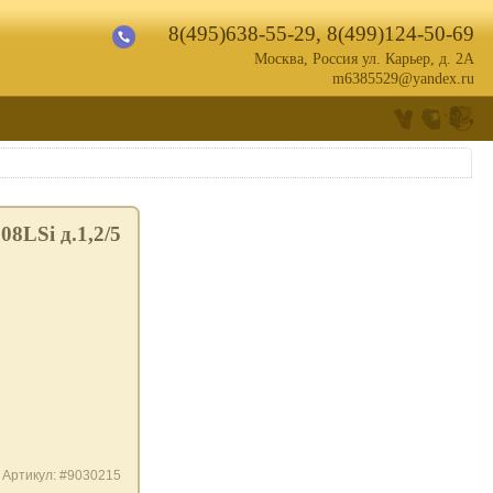
8(495)638-55-29
,
8(499)124-50-69
Москва, Россия ул. Карьер, д. 2А
m6385529@yandex.ru
8LSi д.1,2/5
Артикул: #9030215