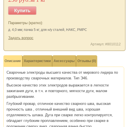
Купить
Параметры (кратко):
д. 4,0 мм; пачка 5 кг; для н/у сталей, НАКС, РМРС
Задать вопрос
Артикул: #8010112
Описание
Характеристики
Аксессуары
Отзывы (0)
Сварочные электроды высшего качества от мирового лидера по
производству сварочных материалов. Тип Э46.
Высокое качество этих электродов выражается в легкости
зажигания дуги, в т.ч. и повторного, мягкости дуги, малом
разбрызгивании.
Глубокий провар, отличное качество сварного шва, высокая
прочность шва , отличный внешний вид шва, хорошая
отделяемость шлака. Дуга при сварке легко контролируется,
обладает глубоким проплавлением, особенно при сварке в
положении сверху вниз, сварочная ванна быстро