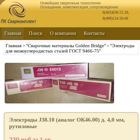
Новейшие сварочные технологии
Оснащение, комплектация, сопровождение
8(495)638-55-29
,
8(499)124-50-69
Главная
Поиск
О компании
Контакты
Главная
"Сварочные материалы Golden Bridge"
"Электроды
>
>
для низкоуглеродистых сталей ГОСТ 9466-75"
Электроды J38.10 (аналог ОК46.00) д. 4,0 мм,
рутиловые
230 руб.за 1 кг