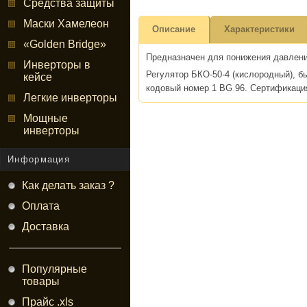
Средства защиты
Маски Хамелеон
Описание
Характеристики
«Golden Bridge»
Предназначен для понижения давлени
Инверторы в
Регулятор БКО-50-4 (кислородный), 
кейсе
кодовый номер 1 BG 96. Сертификаци
Легкие инверторы
Мощные
инверторы
Информация
Как делать заказ ?
Оплата
Доставка
Популярные
товары
Прайс .xls