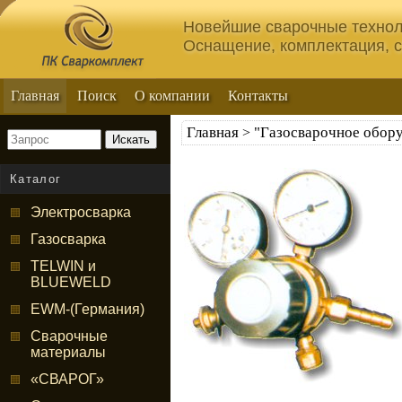
Новейшие сварочные технол
Оснащение, комплектация, 
Главная
Поиск
О компании
Контакты
Главная
"Газосварочное обор
>
Искать
Каталог
Электросварка
Газосварка
TELWIN и
BLUEWELD
EWM-(Германия)
Сварочные
материалы
«СВАРОГ»