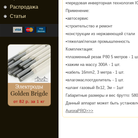
•передовая инверторная технология 
Распродажа
Применение:
Статьи
•автосервис
•строительство и ремонт
•конструкции из нержавеющей стали
•тяжелая/легкая промышленность
Комплектация:
•плазменный резак P80 5 метров - 1 ш
•зажим на массу 300А - 1 шт.
•кабель 16mm2, 3 метра - 1 шт.
•влагомаслоотделитель - 1 шт.
•шланг газовый 8х12, 3м – 1шт
Габаритные размеры и вес брутто: 580
Данный аппарат может быть установл
AuroraPRO>>>