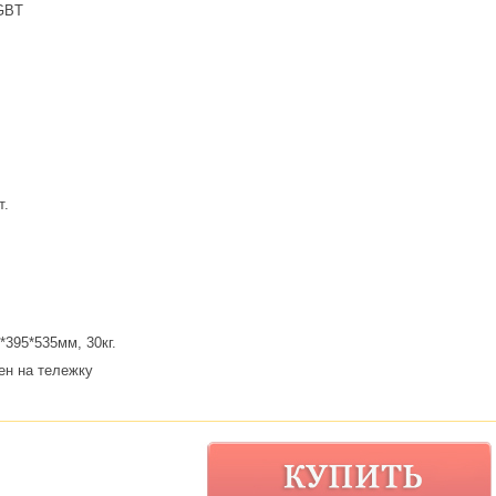
IGBT
т.
*395*535мм, 30кг.
ен на тележку