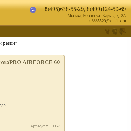
8(495)638-55-29
,
8(499)124-50-69
Москва, Россия ул. Карьер, д. 2А
m6385529@yandex.ru
 резки"
uroraPRO AIRFORCE 60
P80.
Артикул: #113057