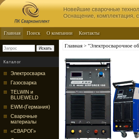
Новейшие сварочные технол
Оснащение, комплектация, 
Главная
Поиск
О компании
Контакты
Главная
"Электросварочное о
>
Искать
Каталог
Электросварка
Газосварка
TELWIN и
BLUEWELD
EWM-(Германия)
Сварочные
материалы
«СВАРОГ»