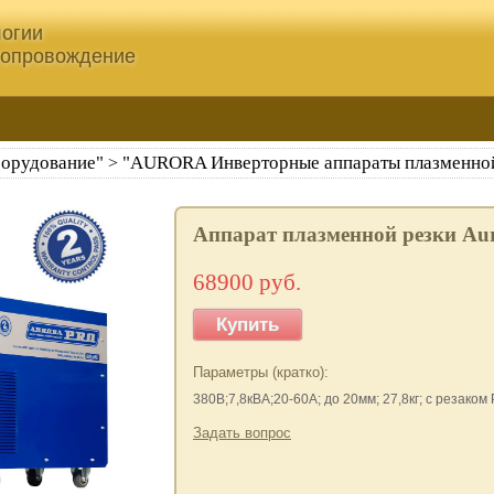
огии
сопровождение
борудование"
"AURORA Инверторные аппараты плазменной
>
Аппарат плазменной резки A
68900 руб.
Купить
Параметры (кратко):
380В;7,8кВА;20-60А; до 20мм; 27,8кг; с резаком 
Задать вопрос