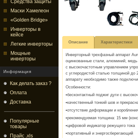
Средства защиты
Маски Хамелеон
«Golden Bridge»
Инверторы в
кейсе
Описание
Характеристики
Легкие инверторы
Мощные
Инверторный трехфазный аппарат Aur
инверторы
оцинкованные стали, алюминий, медь 
с высокочастотным управлением упрощ
Информация
с углеродистой сталью толщиной до 2
аппарату необходимо также подключи
Как делать заказ ?
Особенности:
Оплата
•бесконтактный поджиг дуги с высок
Доставка
•качественный тонкий шов и прекрасн
•отсутствие деформации и короблени
•рекомендуемая толщина: 15 мм (конс
Популярные
•цифровой индикатор режущего тока
товары
•портативный и энергосберегающий
Прайс .xls