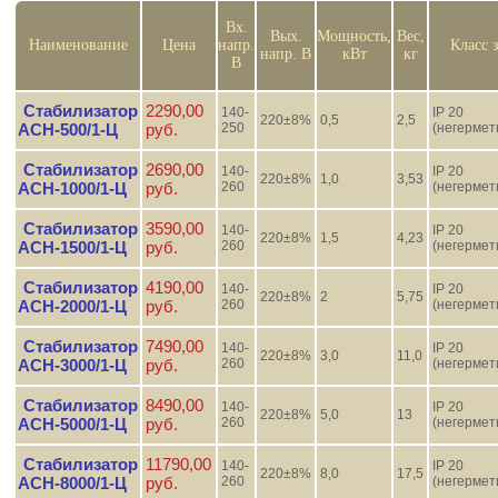
Вх.
Вых.
Мощность,
Вес,
Наименование
Цена
напр.
Класс 
напр. В
кВт
кг
В
Стабилизатор
2290,00
140-
IP 20
220±8%
0,5
2,5
АСН-500/1-Ц
руб.
250
(негермет
Стабилизатор
2690,00
140-
IP 20
220±8%
1,0
3,53
АСН-1000/1-Ц
руб.
260
(негермет
Стабилизатор
3590,00
140-
IP 20
220±8%
1,5
4,23
АСН-1500/1-Ц
руб.
260
(негермет
Стабилизатор
4190,00
140-
IP 20
220±8%
2
5,75
АСН-2000/1-Ц
руб.
260
(негермет
Стабилизатор
7490,00
140-
IP 20
220±8%
3,0
11,0
АСН-3000/1-Ц
руб.
260
(негермет
Стабилизатор
8490,00
140-
IP 20
220±8%
5,0
13
АСН-5000/1-Ц
руб.
260
(негермет
Стабилизатор
11790,00
140-
IP 20
220±8%
8,0
17,5
АСН-8000/1-Ц
руб.
260
(негермет