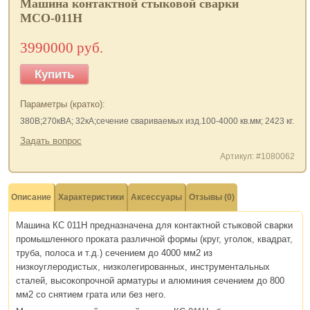
Машина контактной стыковой сварки
МСО-011Н
3990000 руб.
Купить
Параметры (кратко):
380В;270кВА; 32кА;сечение свариваемых изд.100-4000 кв.мм; 2423 кг.
Задать вопрос
Артикул: #1080062
Описание
Характеристики
Аксессуары
Отзывы (0)
Машина КС 011Н предназначена для контактной стыковой сварки
промышленного проката различной формы (круг, уголок, квадрат,
труба, полоса и т.д.) сечением до 4000 мм2 из
низкоуглеродистых, низколегированных, инструментальных
сталей, высокопрочной арматуры и алюминия сечением до 800
мм2 со снятием грата или без него.