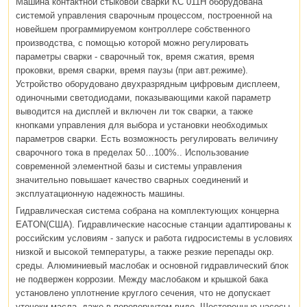
Машина контактной стыковой сварки КС 011Н оборудована
системой управления сварочным процессом, построенной на
новейшем программируемом контроллере собственного
производства, с помощью которой можно регулировать
параметры сварки - сварочный ток, время сжатия, время
проковки, время сварки, время паузы (при авт.режиме).
Устройство оборудовано двухразрядным цифровым дисплеем,
одиночными светодиодами, показывающими какой параметр
выводится на дисплей и включен ли ток сварки, а также
кнопками управления для выбора и установки необходимых
параметров сварки. Есть возможность регулировать величину
сварочного тока в пределах 50…100%.. Использование
современной элементной базы и системы управления
значительно повышает качество сварных соединений и
эксплуатационную надежность машины.
Гидравлическая система собрана на комплектующих концерна
EATON(США). Гидравлические насосные станции адаптированы к
российским условиям - запуск и работа гидросистемы в условиях
низкой и высокой температуры, а также резкие перепады окр.
среды. Алюминиевый маслобак и основной гидравлический блок
не подвержен коррозии. Между маслобаком и крышкой бака
установлено уплотнение круглого сечения, что не допускает
утечеки масла, даже в перевернутом виде. Шестеренные насосы