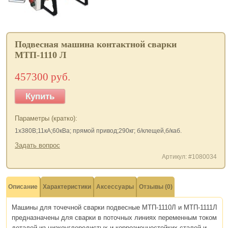
Подвесная машина контактной сварки
МТП-1110 Л
457300 руб.
Купить
Параметры (кратко):
1х380В;11кА;60кВа; прямой привод;290кг; б/клещей,б/каб.
Задать вопрос
Артикул: #1080034
Описание
Характеристики
Аксессуары
Отзывы (0)
Машины для точечной сварки подвесные МТП-1110Л и МТП-1111Л
предназначены для сварки в поточных линиях переменным током
деталей из низкоуглеродистых и коррозионностойких сталей и