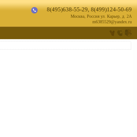
8(495)638-55-29
,
8(499)124-50-69
Москва, Россия ул. Карьер, д. 2А
m6385529@yandex.ru