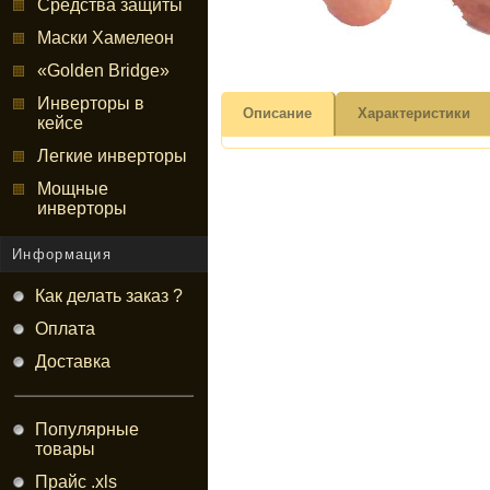
Средства защиты
Маски Хамелеон
«Golden Bridge»
Инверторы в
Описание
Характеристики
кейсе
Легкие инверторы
Мощные
инверторы
Информация
Как делать заказ ?
Оплата
Доставка
Популярные
товары
Прайс .xls