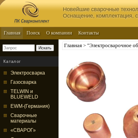
Новейшие сварочные технол
Оснащение, комплектация, 
Главная
Поиск
О компании
Контакты
Главная
"Электросварочное о
>
Искать
Каталог
Электросварка
Газосварка
TELWIN и
BLUEWELD
EWM-(Германия)
Сварочные
материалы
«СВАРОГ»