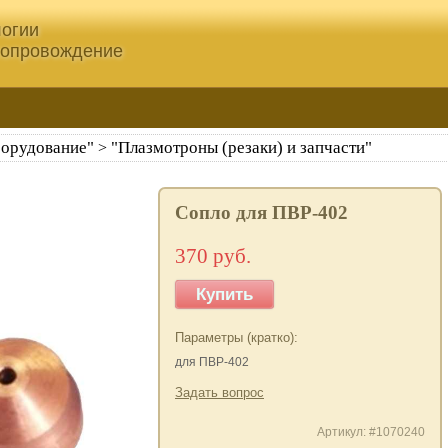
огии
сопровождение
борудование"
"Плазмотроны (резаки) и запчасти"
>
Сопло для ПВР-402
370 руб.
Купить
Параметры (кратко):
для ПВР-402
Задать вопрос
Артикул: #1070240