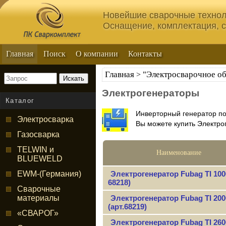
Новейшие сварочные технол
Оснащение, комплектация, 
Главная
Поиск
О компании
Контакты
Главная
"Электросварочное о
>
Искать
Электрогенераторы
Каталог
Инверторный генератор по
Электросварка
Вы можете купить Электрог
Газосварка
TELWIN и
Наименование
BLUEWELD
EWM-(Германия)
Электрогенератор Fubag ТI 1000
68218)
Сварочные
материалы
Электрогенератор Fubag ТI 200
(арт.68219)
«СВАРОГ»
Электрогенератор Fubag ТI 260