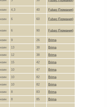
нзин
3
30
Fubag (Германия)
нзин
4,3
40
Fubag (Германия)
нзин
6
60
Fubag (Германия)
нзин
6
90
Fubag (Германия)
нзин
9
26
Brima
нзин
13
38
Brima
нзин
12
38
Brima
нзин
15
42
Brima
нзин
10
47
Brima
нзин
10
82
Brima
нзин
10
82
Brima
нзин
8
83
Brima
нзин
8
85
Brima