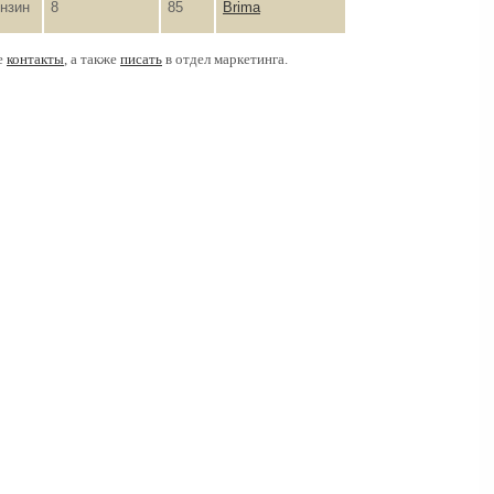
нзин
8
85
Brima
е
контакты
, а также
писать
в отдел маркетинга.