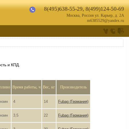
8(495)638-55-29
,
8(499)124-50-69
Москва, Россия ул. Карьер, д. 2А
m6385529@yandex.ru
сть и КПД.
пливо
Время работы, ч
Вес, кг
Производитель
нзин
4
14
Fubag (Германия)
нзин
3,5
22
Fubag (Германия)