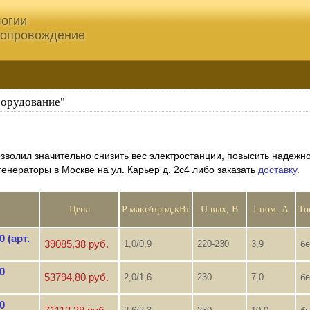
огии
сопровождение
борудование"
зволил значительно снизить вес электростанции, повысить надежно
енераторы в Москве на ул. Карьер д. 2с4 либо заказать
доставку
.
Цена
P макс/прод,кВт
U вых, В
I ном. А
То
 (арт.
39085,38 руб.
1,0/0,9
220-230
3,9
бе
0
53794,80 руб.
2,0/1,6
230
7,0
бе
0