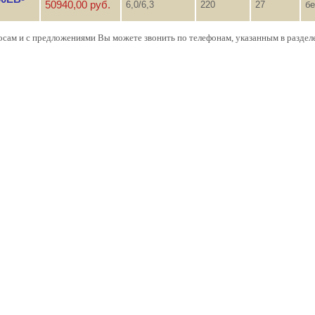
50940,00 руб.
6,0/6,3
220
27
бе
осам и с предложениями Вы можете звонить по телефонам, указанным в раздел