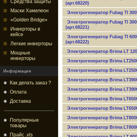
Средства защиты
(арт.68220)
Маски Хамелеон
Электрогенератор Fubag TI 300
«Golden Bridge»
Электрогенератор Fubag TI 300
(арт.68221)
Инверторы в
кейсе
Электрогенератор Fubag TI 600
(арт.68222)
Легкие инверторы
Электрогенератор Brima LT 120
Мощные
инверторы
Электрогенератор Brima LT250
Электрогенератор Brima LT250
Информация
Электрогенератор Brima LT390
Как делать заказ ?
Электрогенератор Brima LT39
Оплата
Электрогенератор Brima LT650
Доставка
Электрогенератор Brima LT650
Электрогенератор Brima LT800
Популярные
товары
Электрогенератор Brima LT800
Прайс .xls
Электрогенератор Brima LT 80