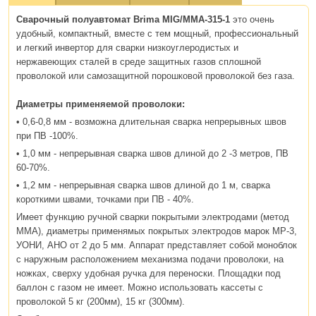
Сварочный полуавтомат Brima MIG/MMA-315-1
это очень
удобный, компактный, вместе с тем мощный, профессиональный
и легкий инвертор для сварки низкоуглеродистых и
нержавеющих сталей в среде защитных газов сплошной
проволокой или самозащитной порошковой проволокой без газа.
Диаметры применяемой проволоки:
• 0,6-0,8 мм - возможна длительная сварка непрерывных швов
при ПВ -100%.
• 1,0 мм - непрерывная сварка швов длиной до 2 -3 метров, ПВ
60-70%.
• 1,2 мм - непрерывная сварка швов длиной до 1 м, сварка
короткими швами, точками при ПВ - 40%.
Имеет функцию ручной сварки покрытыми электродами (метод
ММА), диаметры применямых покрытых электродов марок МР-3,
УОНИ, АНО от 2 до 5 мм. Аппарат представляет собой моноблок
с наружным расположением механизма подачи проволоки, на
ножках, сверху удобная ручка для переноски. Площадки под
баллон с газом не имеет. Можно использовать кассеты с
проволокой 5 кг (200мм), 15 кг (300мм).