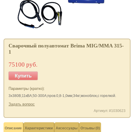
Сварочный полуавтомат Brima MIG/MMA 315-
1
75100 руб.
Купить
Параметры (кратко):
3х380В;11кВА;50-300А;пров.0,8-1,0мм;34кг;моноблок,с горелкой.
Задать вопрос
Артикул: #1030623
Описание
Характеристики
Аксессуары
Отзывы (0)