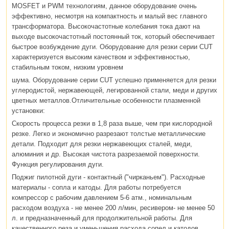
MOSFET и PWM технологиям, данное оборудование очень
эффективно, несмотря на компактность и малый вес главного
трансформатора. Высокочастотные колебания тока дают на
выходе высокочастотный постоянный ток, который обеспечивает
быстрое возбуждение дуги. Оборудование для резки серии CUT
характеризуется высоким качеством и эффективностью,
стабильным током, низким уровнем
шума. Оборудование серии CUT успешно применяется для резки
углеродистой, нержавеющей, легированной стали, меди и других
цветных металлов.Отличительные особенности плазменной
установки:
Скорость процесса резки в 1,8 раза выше, чем при кислородной
резке. Легко и экономично разрезают толстые металлические
детали. Подходит для резки нержавеющих сталей, меди,
алюминия и др. Высокая чистота разрезаемой поверхности.
Функция регулирования дуги.
Поджиг пилотной дуги - контактный ("чирканьем"). Расходные
материалы - сопла и катоды. Для работы потребуется
компрессор с рабочим давлением 5-6 атм., номинальным
расходом воздуха - не менее 200 л/мин, ресивером- не менее 50
л. и предназначенный для продолжительной работы. Для
качественного реза и уменьшения расхода сопел и катодов